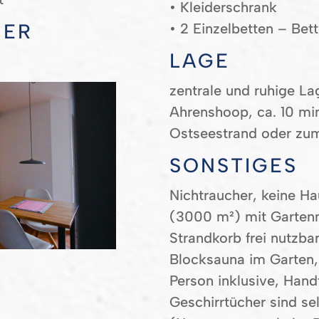
• Kleiderschrank
HER
• 2
Einzelbetten
– Bet
LAGE
zentrale und ruhige La
Ahrenshoop, ca. 10 m
Ostseestrand oder zu
SONSTIGES
Nichtraucher, keine Ha
(3000 m²) mit Garten
Strandkorb frei nutzba
Blocksauna im Garten,
Person inklusive, Han
Geschirrtücher sind se