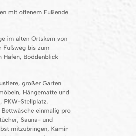
ten mit offenem Fußende
ge im alten Ortskern von
in Fußweg bis zum
m Hafen, Boddenblick
ustiere, großer Garten
möbeln, Hängematte und
r, PKW-Stellplatz,
 Bettwäsche einmalig pro
dtücher, Sauna- und
lbst mitzubringen, Kamin