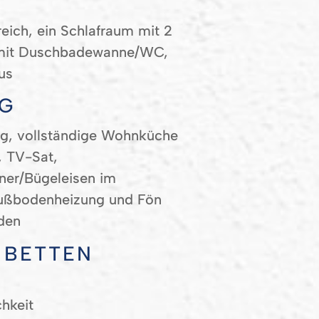
ich, ein Schlafraum mit 2
d mit Duschbadewanne/WC,
us
NG
ng, vollständige Wohnküche
, TV-Sat,
er/Bügeleisen im
Fußbodenheizung und Fön
den
 BETTEN
hkeit