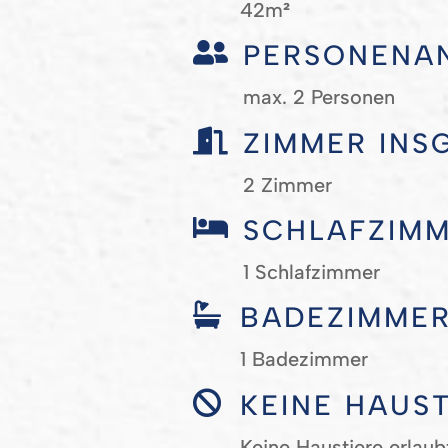
42m
²

PERSONENA
max. 2 Personen

ZIMMER INS
2 Zimmer

SCHLAFZIM
1 Schlafzimmer

BADEZIMME
1 Badezimmer
KEINE HAUST

Keine Haustiere erlaub