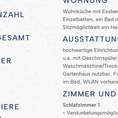
WOHNUNG
Wohnküche mit Essbere
NZAHL
Einzelbetten, ein Ba
Sitzmöglichkeit am Ha
GESAMT
AUSSTATTU
hochwertige Einrichtu
u.a. mit Geschirrspüler
MER
Waschmaschine/Trockn
Gartenhaus nutzbar, 
im Bad, WLAN vorhan
R
ZIMMER UND
Schlafzimmer 1
IERE
• Verdunkelungsmöglic
t