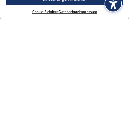
Cookie-Richtlinie
Datenschutz
Impressum
Diese großzügige
Dachgeschosswohnung
verwöhnt Sie mit einem
traumhaften Boddenblick und
schafft mit ihrem Kaminofen
eine unvergleichlich behagliche
Atmosphäre. Der sonnige